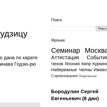
Поиск
Будзицу
Ярлыки
Семинар
Москв
Аттестация
Событи
о дана по карате
Чехов
Япония
Кипр
Куркин
кинава Годзю-рю
Набережные Челны
Ижевс
Соревнования
Покровское
Бородулин Сергей
Евгеньевич (8 дан)