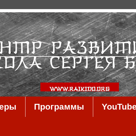
неры
Программы
YouTub