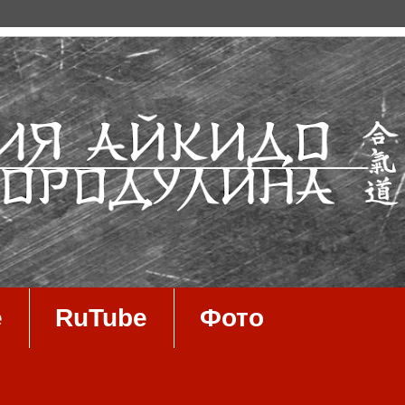
e
RuTube
Фото