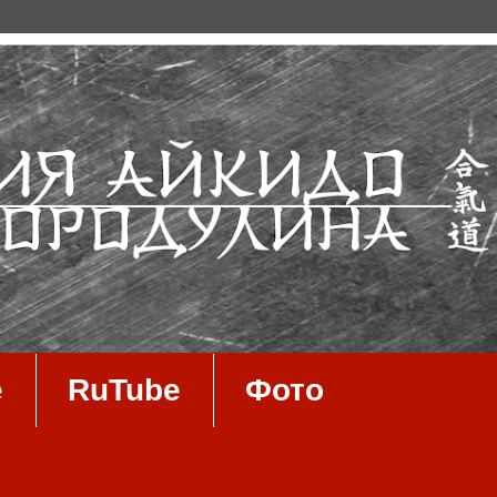
e
RuTube
Фото