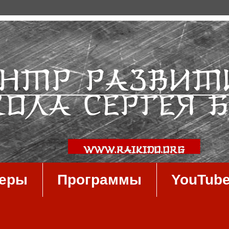
неры
Программы
YouTub